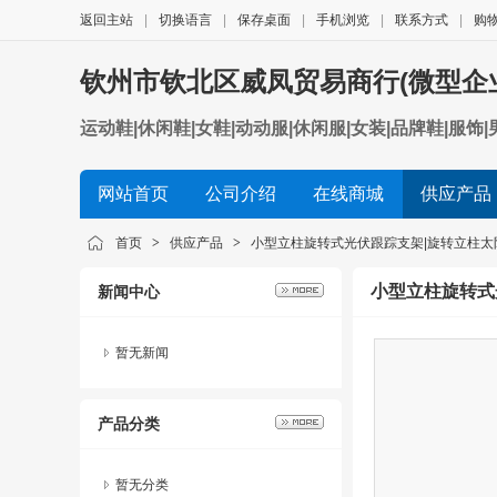
返回主站
|
切换语言
|
保存桌面
|
手机浏览
|
联系方式
|
购
钦州市钦北区威凤贸易商行(微型企
运动鞋|休闲鞋|女鞋|动动服|休闲服|女装|品牌鞋|服饰|
网站首页
公司介绍
在线商城
供应产品
首页
>
供应产品
>
小型立柱旋转式光伏跟踪支架|旋转立柱太
小型立柱旋转式
新闻中心
暂无新闻
产品分类
暂无分类